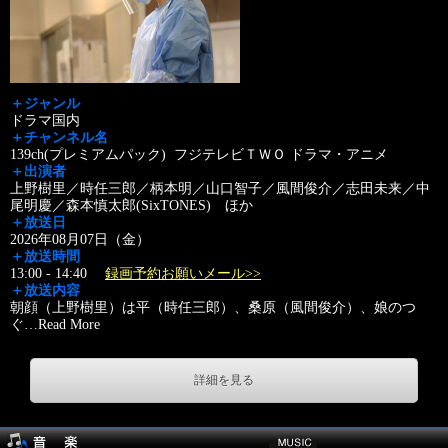
＋ジャンル
ドラマ国内
＋チャンネル名
139ch(プレミアムパック) フジテレビＴＷＯ ドラマ・アニメ
＋出演者
上野樹里／時任三郎／柄本明／山口智子／風間俊介／志田未来／中
尾明慶／森本慎太郎(SixTONES) ほか
＋放送日
2026年08月07日（金）
＋放送時間
13:00 - 14:40
録画予約お願いメール>>
＋放送内容
朝顔（上野樹里）は平（時任三郎）、桑原（風間俊介）、娘のつ
ぐ
…
Read More
詳細を見る