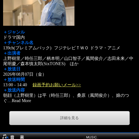
＋ジャンル
ドラマ国内
＋チャンネル名
139ch(プレミアムパック) フジテレビＴＷＯ ドラマ・アニメ
＋出演者
上野樹里／時任三郎／柄本明／山口智子／風間俊介／志田未来／中
尾明慶／森本慎太郎(SixTONES) ほか
＋放送日
2026年08月07日（金）
＋放送時間
13:00 - 14:40
録画予約お願いメール>>
＋放送内容
朝顔（上野樹里）は平（時任三郎）、桑原（風間俊介）、娘のつ
ぐ
…
Read More
詳細を見る