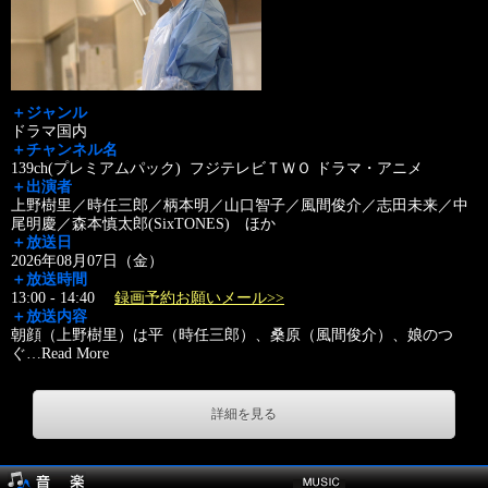
＋ジャンル
ドラマ国内
＋チャンネル名
139ch(プレミアムパック) フジテレビＴＷＯ ドラマ・アニメ
＋出演者
上野樹里／時任三郎／柄本明／山口智子／風間俊介／志田未来／中
尾明慶／森本慎太郎(SixTONES) ほか
＋放送日
2026年08月07日（金）
＋放送時間
13:00 - 14:40
録画予約お願いメール>>
＋放送内容
朝顔（上野樹里）は平（時任三郎）、桑原（風間俊介）、娘のつ
ぐ
…
Read More
詳細を見る