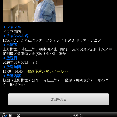
＋ジャンル
ドラマ国内
＋チャンネル名
139ch(プレミアムパック) フジテレビＴＷＯ ドラマ・アニメ
＋出演者
上野樹里／時任三郎／柄本明／山口智子／風間俊介／志田未来／中
尾明慶／森本慎太郎(SixTONES) ほか
＋放送日
2026年08月07日（金）
＋放送時間
13:00 - 14:40
録画予約お願いメール>>
＋放送内容
朝顔（上野樹里）は平（時任三郎）、桑原（風間俊介）、娘のつ
ぐ
…
Read More
詳細を見る