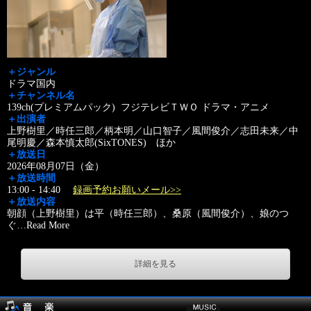
＋ジャンル
ドラマ国内
＋チャンネル名
139ch(プレミアムパック) フジテレビＴＷＯ ドラマ・アニメ
＋出演者
上野樹里／時任三郎／柄本明／山口智子／風間俊介／志田未来／中
尾明慶／森本慎太郎(SixTONES) ほか
＋放送日
2026年08月07日（金）
＋放送時間
13:00 - 14:40
録画予約お願いメール>>
＋放送内容
朝顔（上野樹里）は平（時任三郎）、桑原（風間俊介）、娘のつ
ぐ
…
Read More
詳細を見る