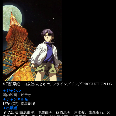
©日渡早紀・白泉社(花とゆめ)/フライングドッグ/PRODUCTION I.G
＋ジャンル
国内映画・ビデオ
＋チャンネル名
127ch(OP) 衛星劇場
＋出演者
[声の出演]白鳥由里、冬馬由美、篠原恵美、速水奨、鷹森淑乃、関