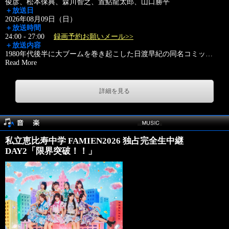
俊彦、松本保典、森川智之、置鮎龍太郎、山口勝平
＋放送日
2026年08月09日（日）
＋放送時間
24:00 - 27:00
録画予約お願いメール>>
＋放送内容
1980年代後半に大ブームを巻き起こした日渡早紀の同名コミッ
…
Read More
詳細を見る
私立恵比寿中学 FAMIEN2026 独占完全生中継
DAY2「限界突破！！」