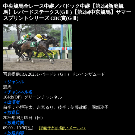
中央競馬全レース中継／パドック中継【第2回新潟競
馬】レパードステークス(GⅢ)【第2回中京競馬】サマー
スプリントシリーズ CBC賞(GⅢ)
写真提供JRA 2025レパードS（GⅢ）ドンインザムード
＋ジャンル
競馬
＋チャンネル名
164ch(OP) グリーンチャンネル
＋出演者
前半：小堺翔太、吉宮るり、後半：伊藤政昭、岡部玲子
＋放送日
2026年08月09日（日）
＋放送時間
09:00 - 19:30[生]
録画予約お願いメール>>
＋放送内容