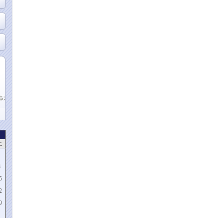
記
土
1
8
5
2
9