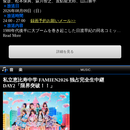
俊彦、松本保典、森川智之、置鮎龍太郎、山口勝平
＋放送日
2026年08月09日（日）
＋放送時間
24:00 - 27:00
録画予約お願いメール>>
＋放送内容
1980年代後半に大ブームを巻き起こした日渡早紀の同名コミッ
…
Read More
詳細を見る
私立恵比寿中学 FAMIEN2026 独占完全生中継
DAY2「限界突破！！」