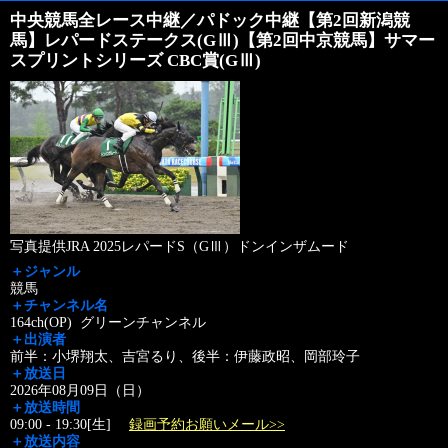
中央競馬全レース中継／パドック中継【第2回新潟競
馬】レパードステークス(GⅢ)【第2回中京競馬】サマー
スプリントシリーズ CBC賞(GⅢ)
写真提供JRA 2025レパードS（GⅢ）ドンインザムード
＋ジャンル
競馬
＋チャンネル名
164ch(OP) グリーンチャンネル
＋出演者
前半：小堺翔太、吉宮るり、後半：伊藤政昭、岡部玲子
＋放送日
2026年08月09日（日）
＋放送時間
09:00 - 19:30[生]
録画予約お願いメール>>
＋放送内容