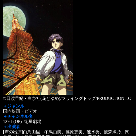
©日渡早紀・白泉社(花とゆめ)/フライングドッグ/PRODUCTION I.G
＋ジャンル
国内映画・ビデオ
＋チャンネル名
127ch(OP) 衛星劇場
＋出演者
[声の出演]白鳥由里、冬馬由美、篠原恵美、速水奨、鷹森淑乃、関