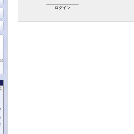
記
土
1
8
5
2
9