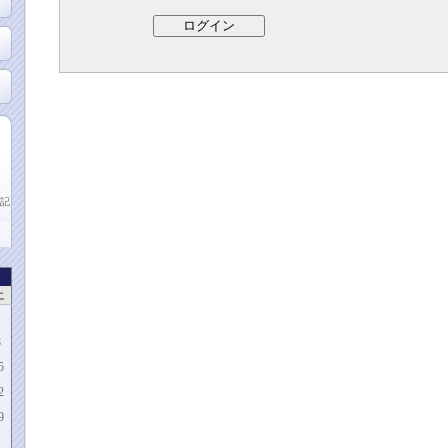
記
土
1
8
5
2
9