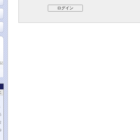
記
土
1
8
5
2
9