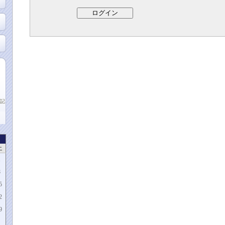
記
土
1
8
5
2
9