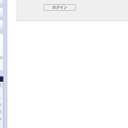
記
土
1
8
5
2
9