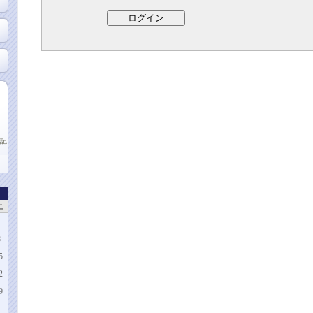
記
土
1
8
5
2
9