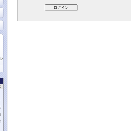
記
土
1
8
5
2
9