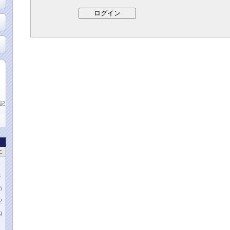
記
土
1
8
5
2
9