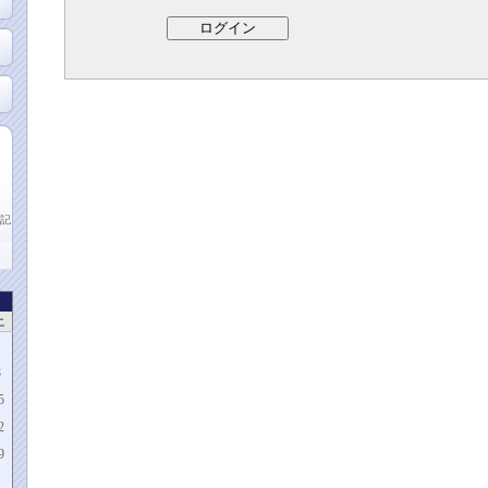
記
土
1
8
5
2
9