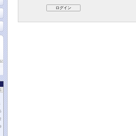
記
土
1
8
5
2
9