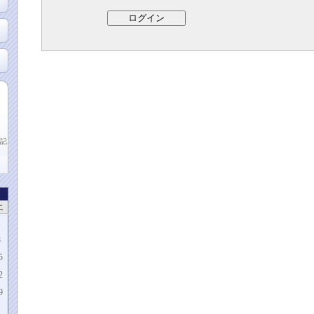
記
土
1
8
5
2
9