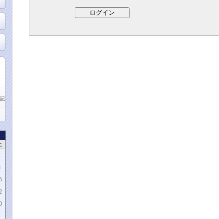
記
土
1
8
5
2
9