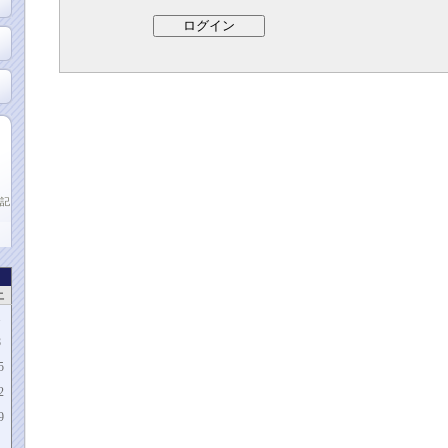
記
土
1
8
5
2
9