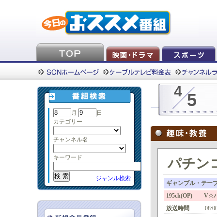
4
5
月
日
カテゴリー
チャンネル名
キーワード
パチンコ
ジャンル検索
ギャンブル・テー
195ch(OP) V
放送時間
08:0