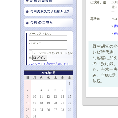
出演者、他
大川
佐々
一
再放送
7/24
»
番
»
録
メールアドレス
パスワード
野村胡堂の小
レビ時代劇。
メールアドレスとパスワードを記
な容姿に加え
憶
の「投げ銭」
パスワードを忘れた方はこちら
た。舟木一夫
2026年8月
み。全888話
日
月
火
水
木
金
土
放送。
1
2
3
4
5
6
7
8
9
10
11
12
13
14
15
16
17
18
19
20
21
22
23
24
25
26
27
28
29
30
31