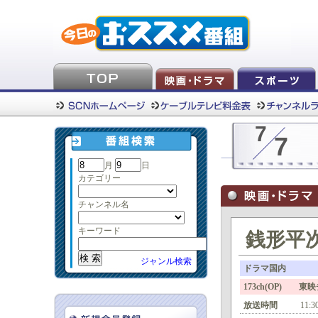
7
7
月
日
カテゴリー
チャンネル名
キーワード
銭形平次
ジャンル検索
ドラマ国内
173ch(OP) 東
放送時間
11:3