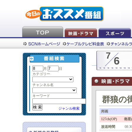
7
6
月
日
カテゴリー
チャンネル名
キーワード
群狼の
ジャンル検索
邦画
127ch(OP) 衛
放送時間
08:3