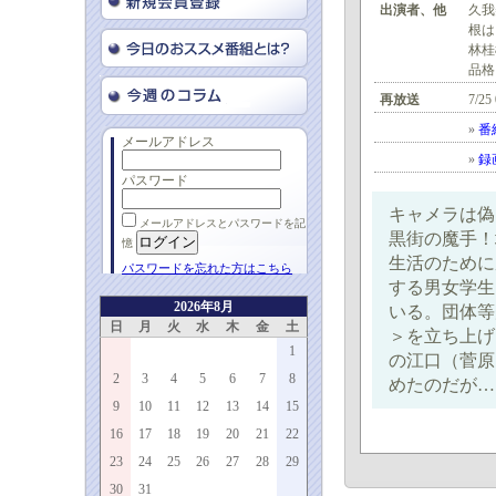
出演者、他
久我
根は
林桂
品格
再放送
7/25
»
番
メールアドレス
»
録
パスワード
キャメラは偽
メールアドレスとパスワードを記
黒街の魔手！
憶
生活のために
パスワードを忘れた方はこちら
する男女学生
2026年8月
いる。団体等
日
月
火
水
木
金
土
＞を立ち上げ
1
の江口（菅原
2
3
4
5
6
7
8
めたのだが…
9
10
11
12
13
14
15
16
17
18
19
20
21
22
23
24
25
26
27
28
29
30
31