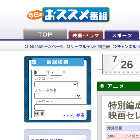
7
26
月
日
カテゴリー
チャンネル名
キーワード
特別編
映画セ
ジャンル検索
海外映画
239ch ディズ