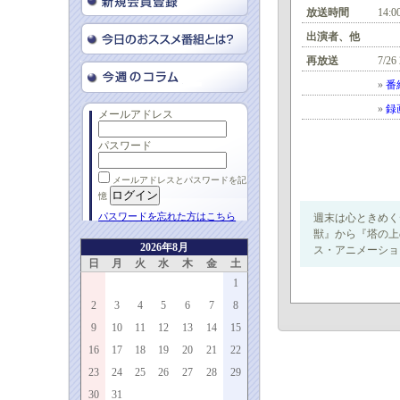
放送時間
14:0
出演者、他
再放送
7/26
»
番
»
録
メールアドレス
パスワード
メールアドレスとパスワードを記
憶
パスワードを忘れた方はこちら
週末は心ときめく
獣』から『塔の上
2026年8月
ス・アニメーショ
日
月
火
水
木
金
土
1
2
3
4
5
6
7
8
9
10
11
12
13
14
15
16
17
18
19
20
21
22
23
24
25
26
27
28
29
30
31