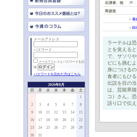
出演者、他
声：
再放送
»
番
»
録
メールアドレス
ラーテルは恐
とを覚えると
パスワード
で、サソリや
メールアドレスとパスワードを記
ビにも挑むよ
憶
身につけるの
パスワードを忘れた方はこちら
食者にもひる
伝説を目の当
2026年8月
は、芸能界随
日
月
火
水
木
金
土
コ）さん。恐
1
語り口で伝え
2
3
4
5
6
7
8
9
10
11
12
13
14
15
16
17
18
19
20
21
22
23
24
25
26
27
28
29
30
31