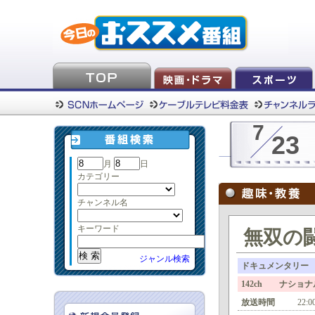
7
23
月
日
カテゴリー
チャンネル名
キーワード
無双の闘
ジャンル検索
ドキュメンタリー
142ch ナショ
放送時間
22:0