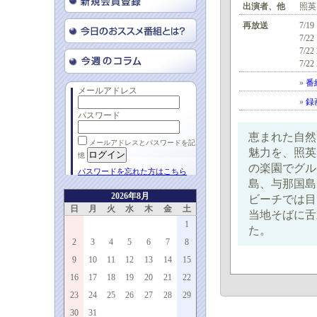
出演者、他
照英
再放送
7/19
7/22
7/22
7/22
»
番
メールアドレス
»
録
パスワード
恵まれた自然
メールアドレスとパスワードを記
魅力を、照英
憶
の楽園でグル
パスワードを忘れた方はこちら
島、与那国島
2026年8月
ビーチでは目
日
月
火
水
木
金
土
当地そばに舌
1
た。
2
3
4
5
6
7
8
9
10
11
12
13
14
15
16
17
18
19
20
21
22
23
24
25
26
27
28
29
30
31