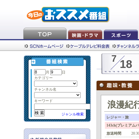
7
18
月
日
カテゴリー
チャンネル名
キーワード
浪漫紀行
ジャンル検索
レジャー・旅
143ch(プレミア
放送時間
20:3