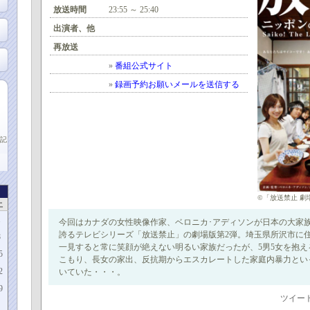
放送時間
23:55 ～ 25:40
出演者、他
再放送
»
番組公式サイト
»
録画予約お願いメールを送信する
記
©「放送禁止 劇
土
1
今回はカナダの女性映像作家、ベロニカ･アディソンが日本の大家
誇るテレビシリーズ「放送禁止」の劇場版第2弾。埼玉県所沢市に
8
一見すると常に笑顔が絶えない明るい家族だったが、5男5女を抱
5
こもり、長女の家出、反抗期からエスカレートした家庭内暴力とい
2
いていた・・・。
9
ツイー