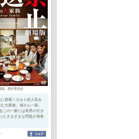
場版」製作委員会
族に密着！カルト的人気を
住む大家族、浦さん一家。
えるこの一家には長男の引き
ったさまざまな問題が渦巻
ト