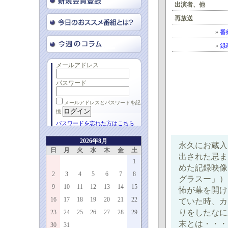
出演者、他
再放送
»
番
»
録
メールアドレス
パスワード
メールアドレスとパスワードを記
憶
パスワードを忘れた方はこちら
2026年8月
永久にお蔵入
日
月
火
水
木
金
土
出された忌ま
1
めた記録映像
2
3
4
5
6
7
8
グラスー」）
9
10
11
12
13
14
15
怖が幕を開け
16
17
18
19
20
21
22
ていた時、カ
りをしたなに
23
24
25
26
27
28
29
末とは・・・
30
31