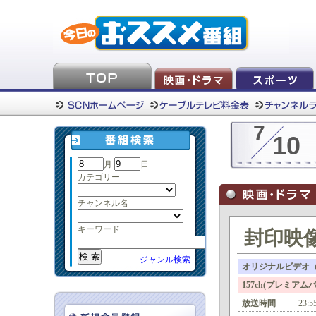
7
10
月
日
カテゴリー
チャンネル名
キーワード
封印映
ジャンル検索
オリジナルビデオ（
157ch(プレミ
放送時間
23:5