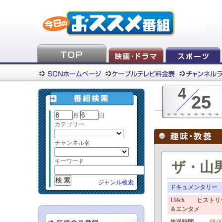
4
25
月
日
カテゴリー
チャンネル名
キーワード
ザ・山男 
ジャンル検索
ドキュメンタリー
134ch ヒスト
＆エンタメ