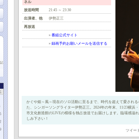
ネル
放送時間
21:45 ～ 23:30
出演者、他
伊勢正三
再放送
»
番組公式サイト
»
録画予約お願いメールを送信する
記
土
1
かぐや姫～風～現在のソロ活動に至るまで、時代を超えて愛される
8
た、シンガーソングライター伊勢正三。2024年の年末、11/23横浜・
市文化創造館のLIVEの模様を独占放送でお届けします。臨場感溢
5
しみ下さい！
2
9
ツイー