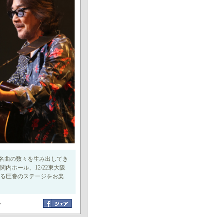
名曲の数々を生み出してき
関内ホール、12/22東大阪
れる圧巻のステージをお楽
ト