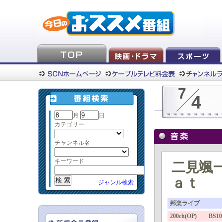
7
4
月
日
カテゴリー
チャンネル名
キーワード
二見颯
ａｔ
ジャンル検索
邦楽ライブ
200ch(OP) BS