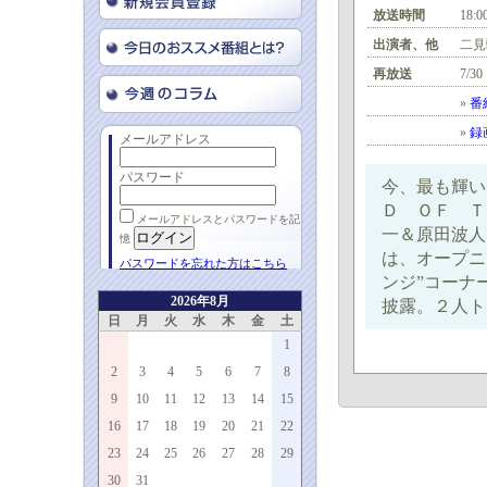
放送時間
18:0
出演者、他
二見
再放送
7/30
»
番
»
録
メールアドレス
パスワード
今、最も輝い
Ｄ ＯＦ Ｔ
メールアドレスとパスワードを記
一＆原田波人
憶
は、オープニ
パスワードを忘れた方はこちら
ンジ”コーナ
2026年8月
披露。２人ト
日
月
火
水
木
金
土
1
2
3
4
5
6
7
8
9
10
11
12
13
14
15
16
17
18
19
20
21
22
23
24
25
26
27
28
29
30
31