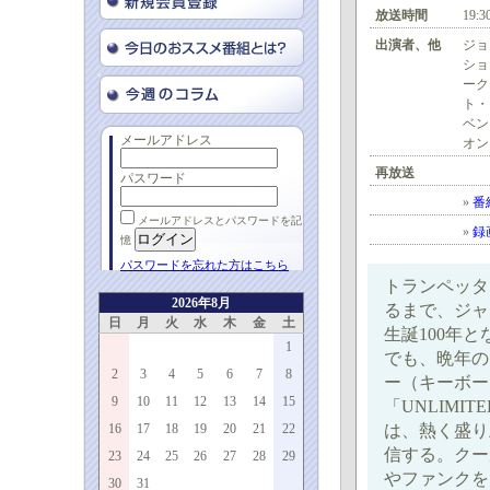
放送時間
19:3
出演者、他
ジョ
ショ
ーク
ト・
ベン
メールアドレス
オン
再放送
パスワード
»
番
メールアドレスとパスワードを記
»
録
憶
パスワードを忘れた方はこちら
トランペッタ
2026年8月
るまで、ジャ
日
月
火
水
木
金
土
生誕100年
1
でも、晩年の
2
3
4
5
6
7
8
ー（キーボー
9
10
11
12
13
14
15
「UNLIMITE
16
17
18
19
20
21
22
は、熱く盛り
信する。クー
23
24
25
26
27
28
29
やファンクを
30
31