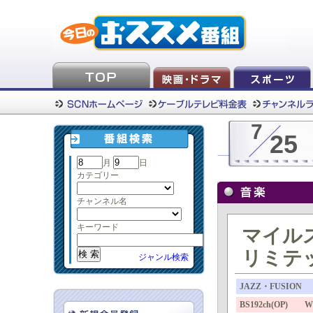
7
25
月
日
カテゴリー
チャンネル名
キーワード
マイル
リミテ
ジャンル検索
JAZZ・FUSION
BS192ch(OP)