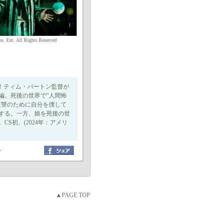
s. Ent. All Rights Reserved
！ティム・バートン監督が
編。死後の世界で“人間怖
復讐のために自分を捜して
する。一方、娘を死後の世
S初。(2024年：アメリ
ト
▲PAGE TOP