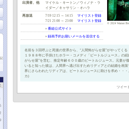
出演者、他
マイケル・キートン／ウィノナ・ラ
イダー／キャサリン・オハラ
再放送
7/19 12:15 ～ 14:15
マイリスト登録
7/21 21:00 ～ 23:00
マイリスト登録
© 2024 Warner Bro
»
番組公式サイト
»
録画予約お願いメールを送信する
名前を３回呼ぶと死後の世界から、“人間怖がらせ屋”がやってくる
１９８８年に手掛けたホラー・コメディ「ビートルジュース」の続
記
がらせ屋”を営む、推定年齢６００歳のビートルジュース。元妻が
いると知った彼は、人間界へ逃げ出すためリディアとの結婚を画策
界にさらわれたリディアは、ビートルジュースに助けを求め・・・。C
カ)
土
ツイー
1
8
5
2
9