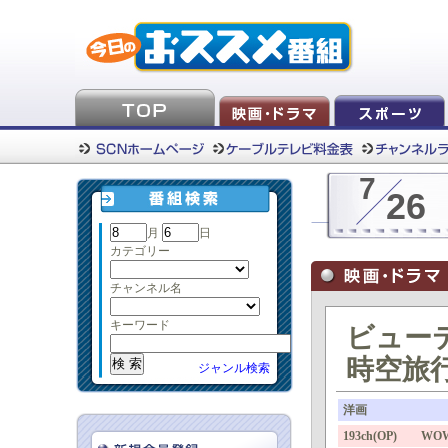
7
26
月
日
カテゴリー
チャンネル名
キーワード
ビュー
時空旅
ジャンル検索
洋画
193ch(OP) W