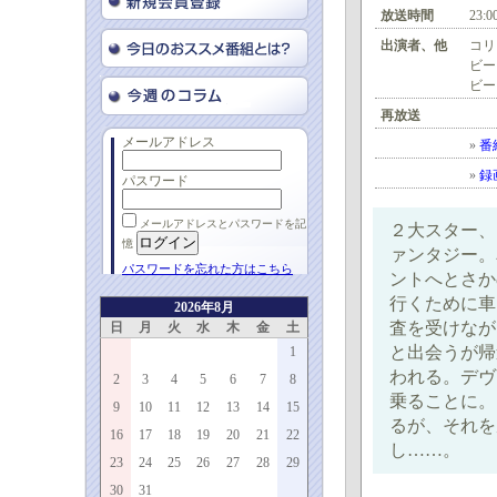
放送時間
23:0
出演者、他
コリ
ビー
ビー
再放送
メールアドレス
»
番
»
録
パスワード
メールアドレスとパスワードを記
２大スター、
憶
ァンタジー。
パスワードを忘れた方はこちら
ントへとさか
行くために車
2026年8月
査を受けなが
日
月
火
水
木
金
土
と出会うが帰
1
われる。デヴ
2
3
4
5
6
7
8
乗ることに。
9
10
11
12
13
14
15
るが、それを
16
17
18
19
20
21
22
し……。
23
24
25
26
27
28
29
30
31