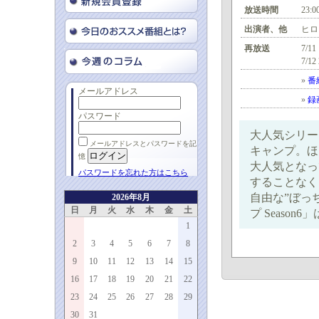
放送時間
23:0
出演者、他
ヒロ
再放送
7/11
7/12
»
番
メールアドレス
»
録
パスワード
大人気シリー
メールアドレスとパスワードを記
キャンプ。ほ
憶
大人気となっ
パスワードを忘れた方はこちら
することなく
自由な”ぼっ
2026年8月
日
月
火
水
木
金
土
プ Season
1
2
3
4
5
6
7
8
9
10
11
12
13
14
15
16
17
18
19
20
21
22
23
24
25
26
27
28
29
30
31