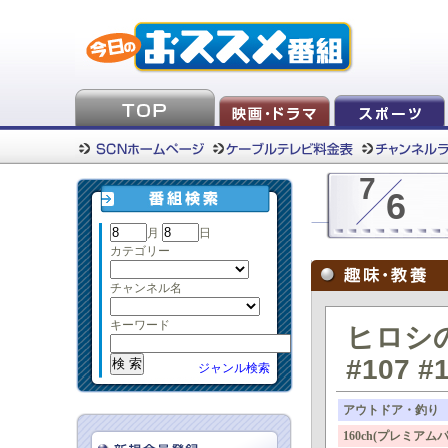
7
6
月
日
カテゴリー
チャンネル名
キーワード
ヒロシの
#107 #
ジャンル検索
アウトドア・釣り
160ch(プレミアム