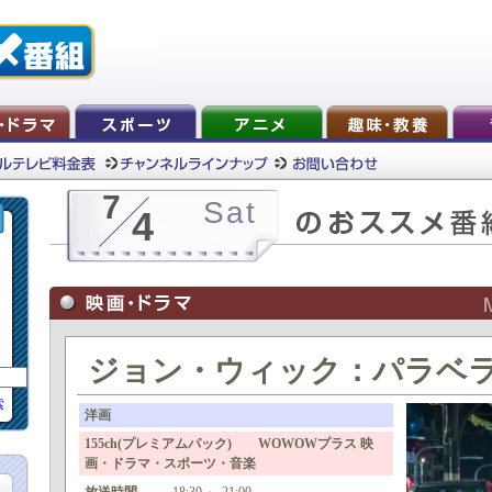
7
Sat
4
ジョン・ウィック：パラベ
索
洋画
155ch(プレミアムパック) WOWOWプラス 映
画・ドラマ・スポーツ・音楽