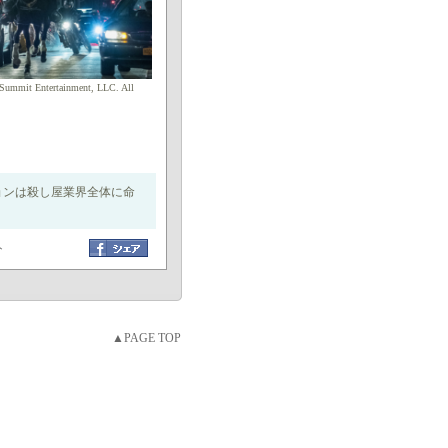
ummit Entertainment, LLC. All
ョンは殺し屋業界全体に命
ト
▲PAGE TOP