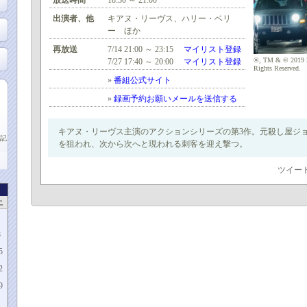
放送時間
18:30 ～ 21:00
出演者、他
キアヌ・リーヴス、ハリー・ベリ
ー ほか
再放送
7/14 21:00 ～ 23:15
マイリスト登録
®, TM & © 2019 S
7/27 17:40 ～ 20:00
マイリスト登録
Rights Reserved.
»
番組公式サイト
»
録画予約お願いメールを送信する
キアヌ・リーヴス主演のアクションシリーズの第3作。元殺し屋ジ
記
を狙われ、次から次へと現われる刺客を迎え撃つ。
ツイー
土
1
8
5
2
9