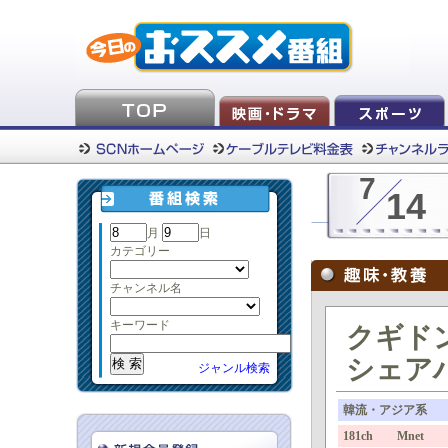
7
14
月
日
カテゴリー
チャンネル名
キーワード
クギド
シェアハ
ジャンル検索
韓流・アジア系
181ch Mnet