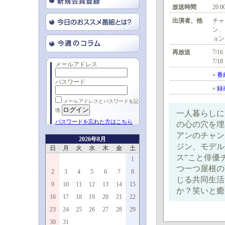
放送時間
20:0
出演者、他
チャ
ン、
ョン
再放送
7/16
7/18
メールアドレス
»
番
パスワード
»
録
メールアドレスとパスワードを記
憶
一人暮らしに
パスワードを忘れた方はこちら
の心の穴を埋
アンのチャン
2026年8月
ジン、モデル
日
月
火
水
木
金
土
ス”こと俳優
1
つ一つ屋根の
2
3
4
5
6
7
8
じる共同生活
9
10
11
12
13
14
15
か？笑いと癒
16
17
18
19
20
21
22
23
24
25
26
27
28
29
30
31