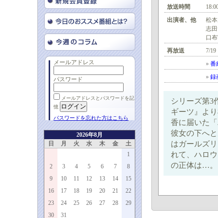
放送時間
18:0
出演者、他
松本
志田
口布
再放送
7/19
メールアドレス
»
番
»
録
パスワード
メールアドレスとパスワードを記
シリーズ第3
憶
ギーツ』より
パスワードを忘れた方はこちら
香に届いた「
彼女の下へと
2026年8月
はガールズリ
日
月
火
水
木
金
土
れて、ハロウ
1
の正体は…。
2
3
4
5
6
7
8
9
10
11
12
13
14
15
16
17
18
19
20
21
22
23
24
25
26
27
28
29
30
31