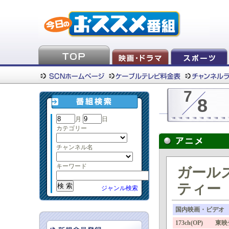
7
8
月
日
カテゴリー
チャンネル名
キーワード
ガール
ティー
ジャンル検索
国内映画・ビデオ
173ch(OP) 東