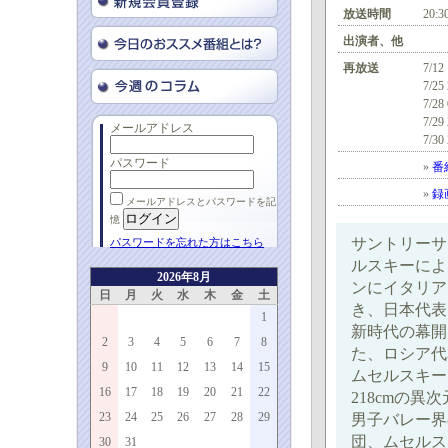
放送時間
20:3
出演者、他
再放送
7/12
7/25
7/28
7/29
メールアドレス
7/30
パスワード
»
番
»
録
メールアドレスとパスワードを記
憶
サントリーサ
パスワードを忘れた方はこちら
ルスキーによ
2026年8月
ンにイタリア
日
月
火
水
木
金
土
き、日本代表
1
新時代の幕開
2
3
4
5
6
7
8
た、ロシア代
9
10
11
12
13
14
15
ムセルスキー
16
17
18
19
20
21
22
218cmの
23
24
25
26
27
28
29
男子バレー界
団、ムセルス
30
31