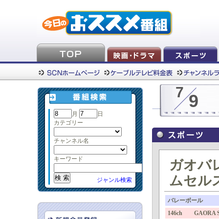
7
9
月
日
カテゴリー
チャンネル名
キーワード
ガオバ
ムセル
ジャンル検索
バレーボール
146ch GAORA 