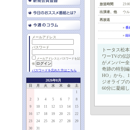
放送時間
23:0
出演者、他
ウル
再放送
»
番
»
録
メールアドレス
パスワード
トータス松本
ワーTVの伝
メールアドレスとパスワードを記
がメンバー全員
憶
奇跡の特別編
パスワードを忘れた方はこちら
HO」から、19
2026年8月
ジオライブの
日
月
火
水
木
金
土
60分に凝縮
1
2
3
4
5
6
7
8
9
10
11
12
13
14
15
16
17
18
19
20
21
22
23
24
25
26
27
28
29
30
31