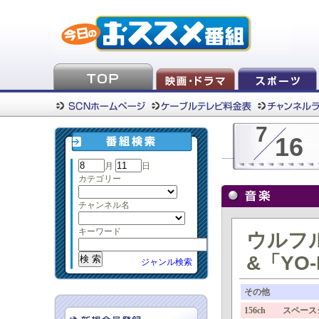
7
16
月
日
カテゴリー
チャンネル名
キーワード
ウルフ
&「YO
ジャンル検索
その他
156ch スペース