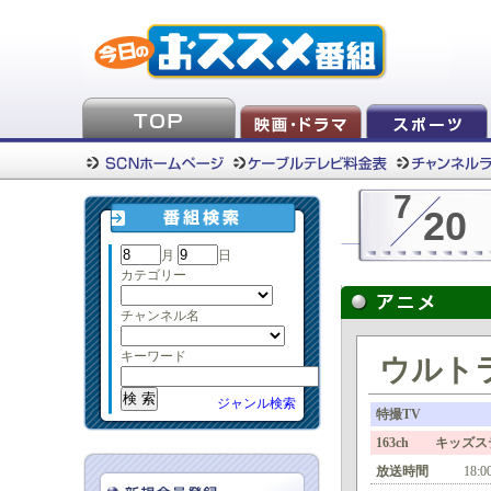
7
20
月
日
カテゴリー
チャンネル名
キーワード
ウルトラ
ジャンル検索
特撮TV
163ch キッズ
放送時間
18:0