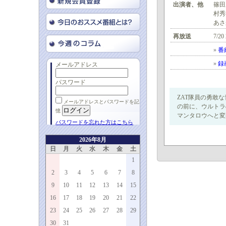
出演者、他
篠田
村秀
あさ
再放送
7/20
»
番
»
録
メールアドレス
パスワード
ZAT隊員の勇敢
メールアドレスとパスワードを記
の前に、ウルトラ
憶
マンタロウへと変
パスワードを忘れた方はこちら
2026年8月
日
月
火
水
木
金
土
1
2
3
4
5
6
7
8
9
10
11
12
13
14
15
16
17
18
19
20
21
22
23
24
25
26
27
28
29
30
31