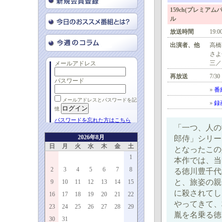
159ch(プレミ
ル
放送時間
19:0
出演者、他
高橋
さよ
三／
メールアドレス
再放送
7/30
パスワード
»
番
メールアドレスとパスワードを記
»
録
憶
パスワードを忘れた方はこちら
「一つ、人の
2026年8月
郎侍」シリー
日
月
火
水
木
金
土
となったこの
1
本作では、当
2
3
4
5
6
7
8
る徳川豊千代
と、旅姿の親
9
10
11
12
13
14
15
に殺されてし
16
17
18
19
20
21
22
やってきて、
23
24
25
26
27
28
29
胤を名乗る徳
30
31