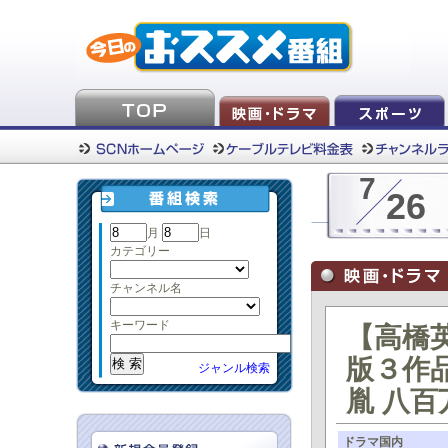
7
26
月
日
カテゴリー
チャンネル名
キーワード
【高橋
版３作
ジャンル検索
胤 八
ドラマ国内