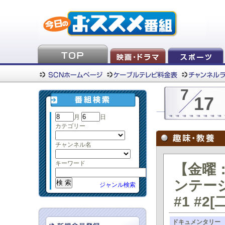
7
17
月
日
カテゴリー
チャンネル名
キーワード
【金曜
ンテー
ジャンル検索
#1 #2[
ドキュメンタリー