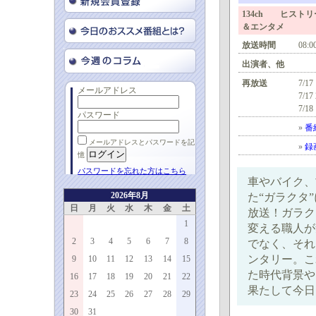
134ch ヒスト
＆エンタメ
放送時間
08:0
出演者、他
再放送
7/17
メールアドレス
7/17
7/18
パスワード
»
番
メールアドレスとパスワードを記
»
録
憶
パスワードを忘れた方はこちら
車やバイク、
2026年8月
た“ガラクタ
日
月
火
水
木
金
土
放送！ガラク
1
変える職人が
2
3
4
5
6
7
8
でなく、それ
ンタリー。こ
9
10
11
12
13
14
15
た時代背景や
16
17
18
19
20
21
22
果たして今日
23
24
25
26
27
28
29
30
31