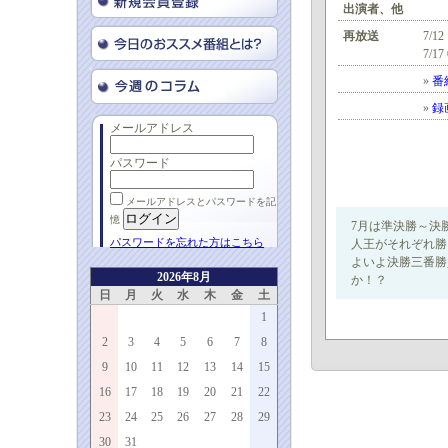
出演者、他
再放送
7/12
7/17
»
番
»
録
メールアドレス
パスワード
メールアドレスとパスワードを記
憶
7月は準決勝～決
パスワードを忘れた方はこちら
人王がそれぞれ勝
よいよ決勝三番勝
2026年8月
か！？
日
月
火
水
木
金
土
1
2
3
4
5
6
7
8
9
10
11
12
13
14
15
16
17
18
19
20
21
22
23
24
25
26
27
28
29
30
31