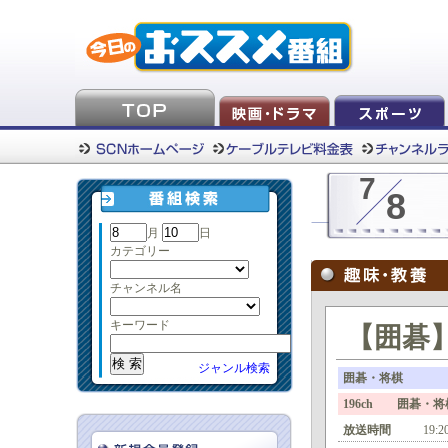
7
8
月
日
カテゴリー
チャンネル名
キーワード
【囲碁】
ジャンル検索
囲碁・将棋
196ch 囲碁・
放送時間
19:2