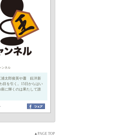
ャンネル
三浦太郎俊英や蕭 鈺洋新
わ目を引く。15日からはい
の座に輝くのは果たして誰
ト
▲PAGE TOP