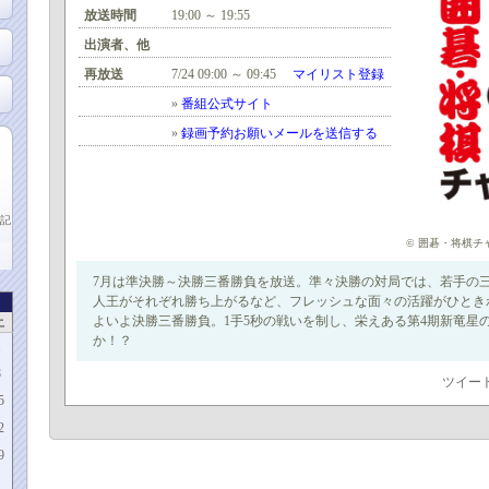
放送時間
19:00 ～ 19:55
出演者、他
再放送
7/24 09:00 ～ 09:45
マイリスト登録
»
番組公式サイト
»
録画予約お願いメールを送信する
記
© 囲碁・将棋チ
7月は準決勝～決勝三番勝負を放送。準々決勝の対局では、若手の
人王がそれぞれ勝ち上がるなど、フレッシュな面々の活躍がひとき
よいよ決勝三番勝負。1手5秒の戦いを制し、栄えある第4期新竜星
土
か！？
1
8
ツイー
5
2
9