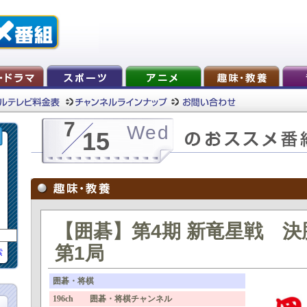
7
Wed
15
【囲碁】第4期 新竜星戦 
第1局
索
囲碁・将棋
196ch 囲碁・将棋チャンネル