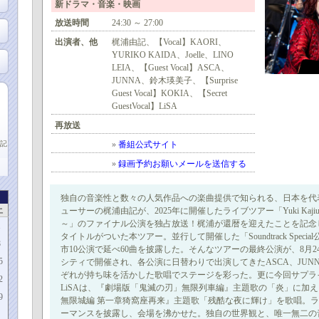
新ドラマ・音楽・映画
放送時間
24:30 ～ 27:00
出演者、他
梶浦由記、【Vocal】KAORI、
YURIKO KAIDA、Joelle、LINO
LEIA、【Guest Vocal】ASCA、
JUNNA、鈴木瑛美子、【Surprise
Guest Vocal】KOKIA、【Secret
GuestVocal】LiSA
再放送
記
»
番組公式サイト
»
録画予約お願いメールを送信する
独自の音楽性と数々の人気作品への楽曲提供で知られる、日本を代
土
ューサーの梶浦由記が、2025年に開催したライブツアー「Yuki Kajiura LIVE
～」のファイナル公演を独占放送！梶浦が還暦を迎えたことを記念し、“6
1
タイトルがついた本ツアー。並行して開催した「Soundtrack Speci
8
市10公演で延べ60曲を披露した。そんなツアーの最終公演が、8月
5
シティで開催され、各公演に日替わりで出演してきたASCA、JUNN
ぞれが持ち味を活かした歌唱でステージを彩った。更に今回サプラ
2
LiSAは、『劇場版「鬼滅の刃」無限列車編』主題歌の「炎」に加
9
無限城編 第一章猗窩座再来』主題歌「残酷な夜に輝け」を歌唱。
ーマンスを披露し、会場を沸かせた。独自の世界観と、唯一無二の