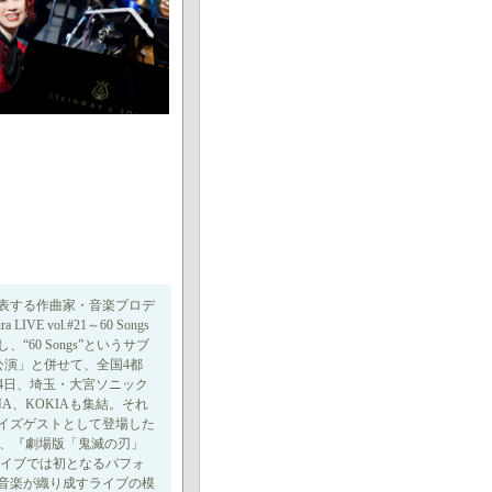
表する作曲家・音楽プロデ
 vol.#21～60 Songs
0 Songs”というサブ
al公演」と併せて、全国4都
24日、埼玉・大宮ソニック
A、KOKIAも集結。それ
イズゲストとして登場した
え、『劇場版「鬼滅の刃」
ライブでは初となるパフォ
音楽が織り成すライブの模