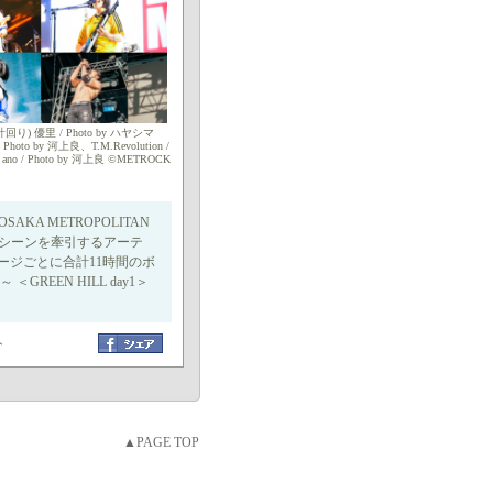
) 優里 / Photo by ハヤシマ
hoto by 河上良、T.M.Revolution /
ano / Photo by 河上良 ©METROCK
A METROPOLITAN
のロックシーンを牽引するアーテ
ージごとに合計11時間のボ
 ＜GREEN HILL day1＞
ト
▲PAGE TOP