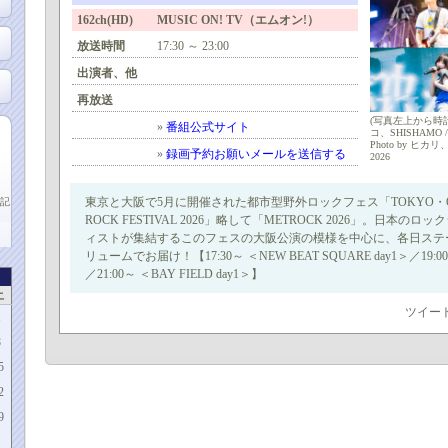
162ch(HD) MUSIC ON! TV（エムオン!）
放送時間
17:30 ～ 23:00
出演者、他
再放送
(写真左上から時計回り
»
番組公式サイト
コ、SHISHAMO / P
Photo by ヒカリ、
»
録画予約お願いメールを送信する
2026
東京と大阪で5月に開催された都市型野外ロックフェス「TOKYO・OSAK
記
ROCK FESTIVAL 2026」略して「METROCK 2026」。日本
ィストが集結するこのフェスの大阪公演の模様を中心に、各日ステ
リュームでお届け！【17:30～ ＜NEW BEAT SQUARE day1＞／19:00～
／21:00～ ＜BAY FIELD day1＞】
土
ツイー
1
8
5
2
9