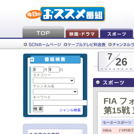
7
26
月
日
カテゴリー
チャンネル名
キーワード
FIA 
第15戦
ジャンル検索
モータースポーツ
168ch J SPORTS