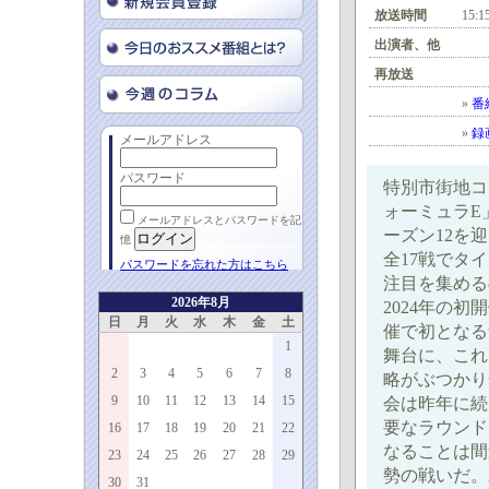
放送時間
15:1
出演者、他
再放送
»
番
»
録
メールアドレス
パスワード
特別市街地コ
ォーミュラE
メールアドレスとパスワードを記
ーズン12を
憶
全17戦でタ
パスワードを忘れた方はこちら
注目を集めるの
2026年8月
2024年の初
日
月
火
水
木
金
土
催で初となる
1
舞台に、これ
2
3
4
5
6
7
8
略がぶつかり
9
10
11
12
13
14
15
会は昨年に続
要なラウンド
16
17
18
19
20
21
22
なることは間
23
24
25
26
27
28
29
勢の戦いだ。
30
31