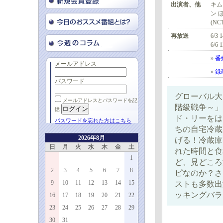
出演者、他
キム
ン 
(NCT
再放送
6/3 
6/6 
»
番
メールアドレス
»
録
パスワード
グローバル大ヒ
メールアドレスとパスワードを記
階級戦争～」
憶
ド・リーをは
パスワードを忘れた方はこちら
ちの自宅冷蔵
2026年8月
げる！冷蔵庫
日
月
火
水
木
金
土
れた時間と食
1
ど、見どころ
2
3
4
5
6
7
8
ピなのか？さ
9
10
11
12
13
14
15
ストも多数出
ッキングバラ
16
17
18
19
20
21
22
23
24
25
26
27
28
29
30
31