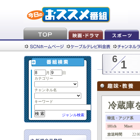
6
1
月
日
カテゴリー
チャンネル名
キーワード
冷蔵庫をよ
ジャンル検索
韓流・アジア系
181ch Mnet
放送時間
22:0